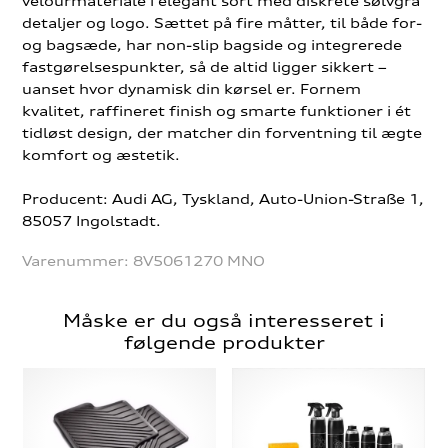
velourmateriale i elegant sort med diskrete sølvgrå
detaljer og logo. Sættet på fire måtter, til både for-
og bagsæde, har non-slip bagside og integrerede
fastgørelsespunkter, så de altid ligger sikkert –
uanset hvor dynamisk din kørsel er. Fornem
kvalitet, raffineret finish og smarte funktioner i ét
tidløst design, der matcher din forventning til ægte
komfort og æstetik.
Producent: Audi AG, Tyskland, Auto-Union-Straße 1,
85057 Ingolstadt.
Varenummer:
8V5061270 MNO
Måske er du også interesseret i
følgende produkter