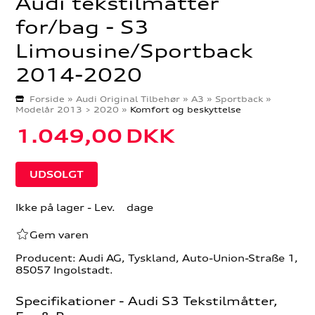
Audi tekstilmåtter
for/bag - S3
Limousine/Sportback
2014-2020
Forside
»
Audi Original Tilbehør
»
A3
»
Sportback
»
Modelår 2013 > 2020
»
Komfort og beskyttelse
1.049,00
DKK
Ikke på lager
- Lev. dage
Gem varen
Producent: Audi AG, Tyskland, Auto-Union-Straße 1,
85057 Ingolstadt.
Specifikationer - Audi S3 Tekstilmåtter,