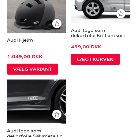
Audi logo som
dekorfolie Brilliantsort
Audi Hjelm
499,00
DKK
1.049,00
DKK
VÆLG VARIANT
Audi logo som
dekorfolie Sølvmetallic