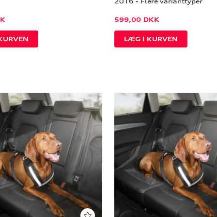
2016 - Flere varianttyper
K
599,00
DKK