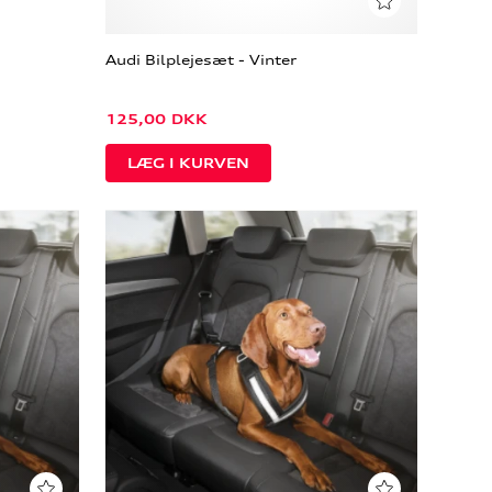
Audi Bilplejesæt - Vinter
125,00
DKK