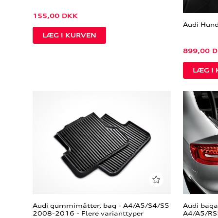
155,00
DKK
Audi Hund
899,00
D
Audi gummimåtter, bag - A4/A5/S4/S5
Audi bag
2008-2016 - Flere varianttyper
A4/A5/RS