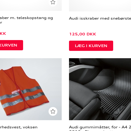
raber m. teleskopstang og
Audi isskraber med snebørst
r
KK
125,00
DKK
erhedsvest, voksen
Audi gummimåtter, for - A4 