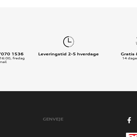
7070 1536
Leveringstid 2-5 hverdage
Gratis
16:00, fredag
14 dages
mail
GENVEJE