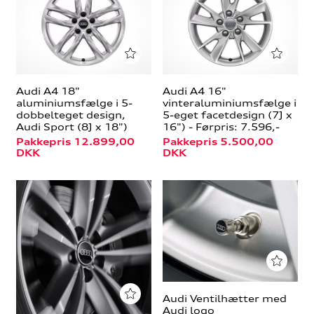
Audi A4 18"
Audi A4 16"
aluminiumsfælge i 5-
vinteraluminiumsfælge i
dobbelteget design,
5-eget facetdesign (7J x
Audi Sport (8J x 18")
16") - Førpris: 7.596,-
Pakkepris 12.899,00
Pakkepris 5.500,00
DKK
DKK
Audi Ventilhætter med
Audi logo