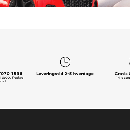
7070 1536
Leveringstid 2-5 hverdage
Gratis
16:00, fredag
14 dages
mail