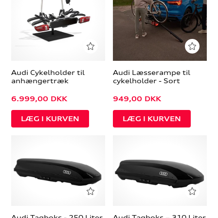
Audi Cykelholder til
Audi Læsserampe til
anhængertræk
cykelholder - Sort
6.999,00
DKK
949,00
DKK
Audi Tagboks - 250 Liter
Audi Tagboks – 310 Liter