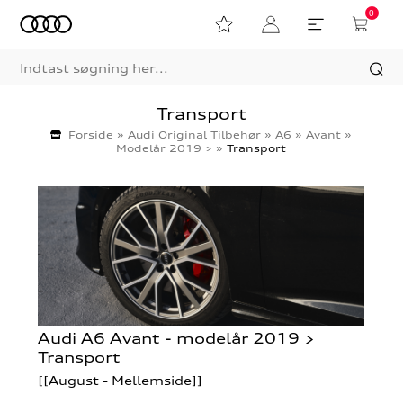
0
Transport
Forside
»
Audi Original Tilbehør
»
A6
»
Avant
»
Modelår 2019 >
»
Transport
Audi A6 Avant - modelår 2019 >
Transport
[[August - Mellemside]]