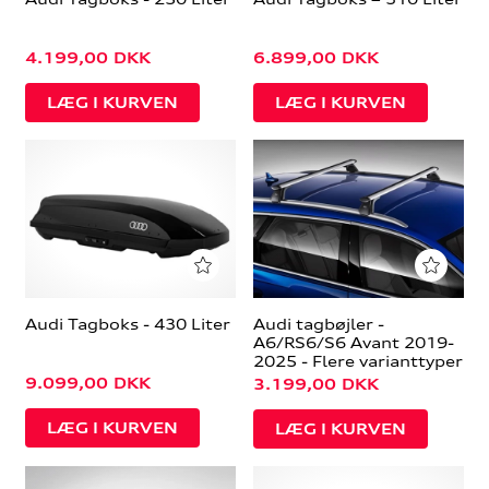
4.199,00
DKK
6.899,00
DKK
Audi Tagboks - 430 Liter
Audi tagbøjler -
A6/RS6/S6 Avant 2019-
2025 - Flere varianttyper
9.099,00
DKK
3.199,00
DKK