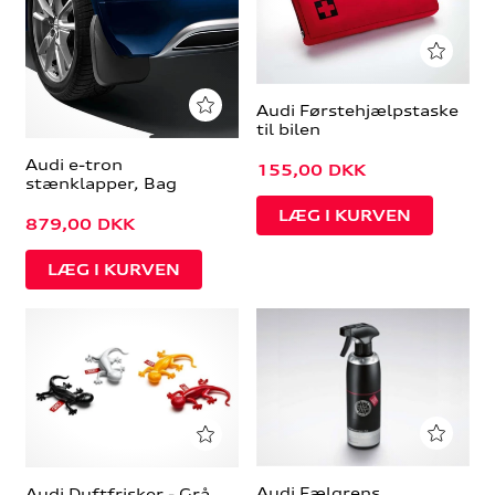
Audi Førstehjælpstaske
til bilen
Audi e-tron
155,00
DKK
stænklapper, Bag
879,00
DKK
Audi Fælgrens
Audi Duftfrisker - Grå