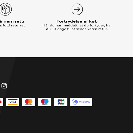
 & nem retur
Fortrydelse af køb
 fuld returret
Når du har meddelt, at du fortyder, har
du 14 dage til at sende varen retur.