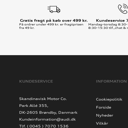
Gratis fragt på køb over 499 kr.
Kundeservice 
På ordrer under 499 kr. er fragtprisen
Mandag-torsdag 8:30-
fra 49 kr.
8:30-15:30 tlf.,chat & 
KUNDESERVICE
INFORMATION
Skandinavisk Motor Co.
Cookiepolitik
Park Allé 355,
Forside
DK-2605 Brøndby, Danmark
Nyheder
Kundeinformation@audi.dk
Vilkår
Tlf. ( 0045 ) 7070 1536