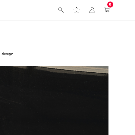
0
g design