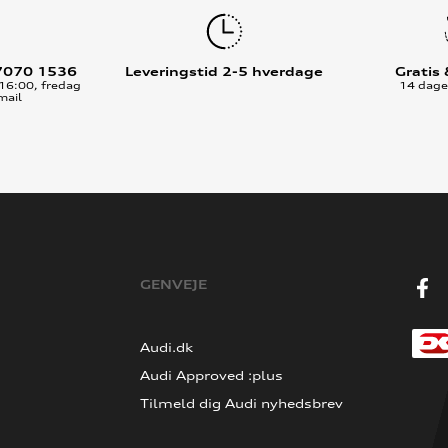
7070 1536
Leveringstid 2-5 hverdage
Gratis
16:00, fredag
14 dages
mail
GENVEJE
Audi.dk
Audi Approved :plus
Tilmeld dig Audi nyhedsbrev