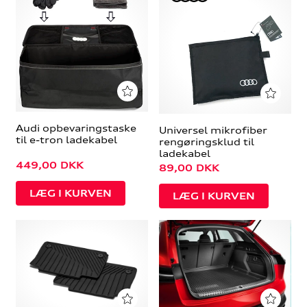
Audi opbevaringstaske
Universel mikrofiber
til e-tron ladekabel
rengøringsklud til
ladekabel
449,00
DKK
89,00
DKK