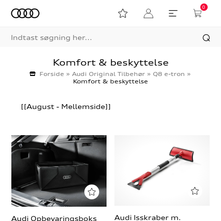
0
Komfort & beskyttelse
Forside
»
Audi Original Tilbehør
»
Q8 e-tron
»
Komfort & beskyttelse
[[August - Mellemside]]
Audi Isskraber m.
Audi Opbevaringsboks