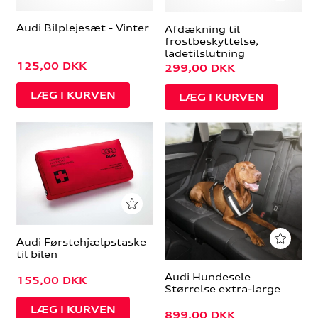
Audi Bilplejesæt - Vinter
Afdækning til
frostbeskyttelse,
ladetilslutning
125,00
DKK
299,00
DKK
Audi Førstehjælpstaske
til bilen
Audi Hundesele
155,00
DKK
Størrelse extra-large
899,00
DKK