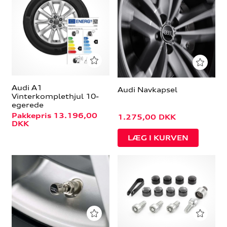
Audi A1
Audi Navkapsel
Vinterkomplethjul 10-
egerede
Pakkepris 13.196,00
1.275,00
DKK
DKK