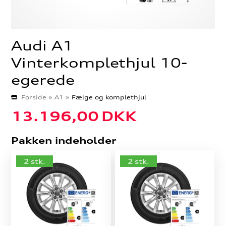
Audi A1
Vinterkomplethjul 10-
egerede
Forside
»
A1
»
Fælge og komplethjul
13.196,00
DKK
Pakken indeholder
2 stk.
2 stk.