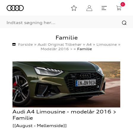
0
Familie
Forside
»
Audi Original Tilbehør
»
A4
»
Limousine
»
Modelår 2016 >
»
Familie
Audi A4 Limousine - modelår 2016 >
Familie
[[August - Mellemside]]