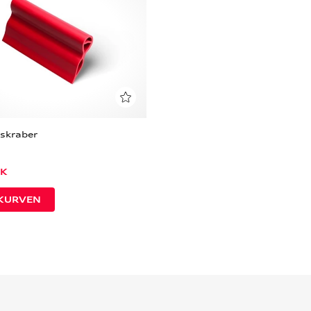
skraber
K