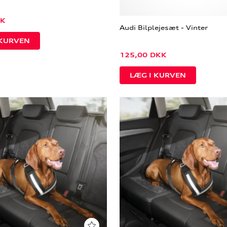
K
Audi Bilplejesæt - Vinter
125,00
DKK