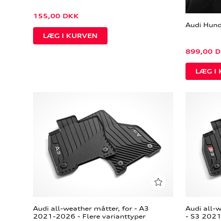
155,00
DKK
Audi Hund
899,00
D
Audi all-weather måtter, for - A3
Audi all-
2021-2026 - Flere varianttyper
- S3 2021