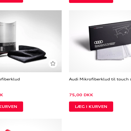
ofiberklud
Audi Mikrofiberklud til touc
K
75,00
DKK