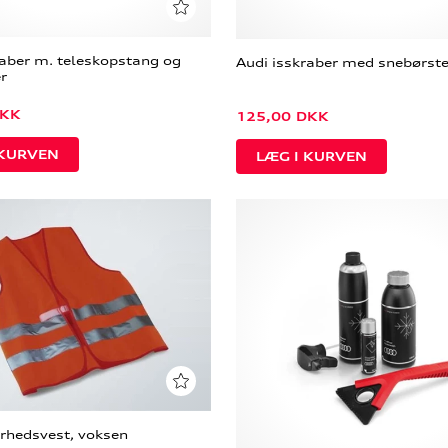
raber m. teleskopstang og
Audi isskraber med snebørst
r
KK
125,00
DKK
erhedsvest, voksen