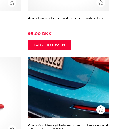
e
Audi handske m. integreret isskraber
95,00
DKK
Audi A3 Beskyttelsesfolie til læssekant