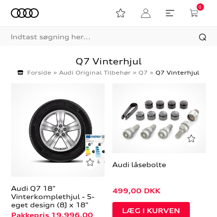
0
Q7 Vinterhjul
Forside
»
Audi Original Tilbehør
»
Q7
»
Q7 Vinterhjul
Audi låsebolte
Audi Q7 18"
499,00
DKK
Vinterkomplethjul - 5-
eget design (8J x 18"
Pakkepris 19.996,00