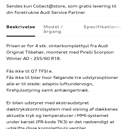
Sendes kun Collect@store, som gratis levering til
din foretrukne Audi Service Partner
Beskrivelse
Model /
Specifikationer
årgang
Prisen er for 4 stk. vinterkomplethjul fra Audi
Original Tilbehør, monteret med Pirelli Scorpion
Winter AO - 255/60 R18.
Fås ikke til Q7 TFSI e.
Fås ikke til biler hvor følgende tre udstyrsoptioner
alle er til stede: adaptiv luftundervogn,
firehjulsstyring samt anhængertræk.
Er bilen udstyret med ekstraudstyret
dæktrykskontrolsystem med visning af dækkenes
aktuelle tryk og temperaturer i MMI-systemet
under kørsel (PR-kode 7K3) er det nødvendigt at
udskifte disse komplethjuls ventiler.