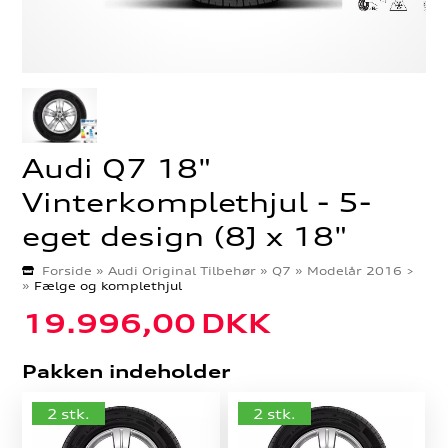
Audi Q7 18"
Vinterkomplethjul - 5-
eget design (8J x 18"
Forside
»
Audi Original Tilbehør
»
Q7
»
Modelår 2016 >
»
Fælge og komplethjul
19.996,00
DKK
Pakken indeholder
2 stk.
2 stk.