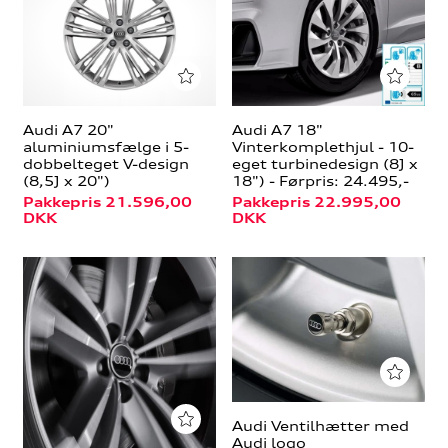
Audi A7 20"
Audi A7 18"
aluminiumsfælge i 5-
Vinterkomplethjul - 10-
dobbelteget V-design
eget turbinedesign (8J x
(8,5J x 20")
18") - Førpris: 24.495,-
Pakkepris 21.596,00
Pakkepris 22.995,00
DKK
DKK
Audi Ventilhætter med
Audi logo