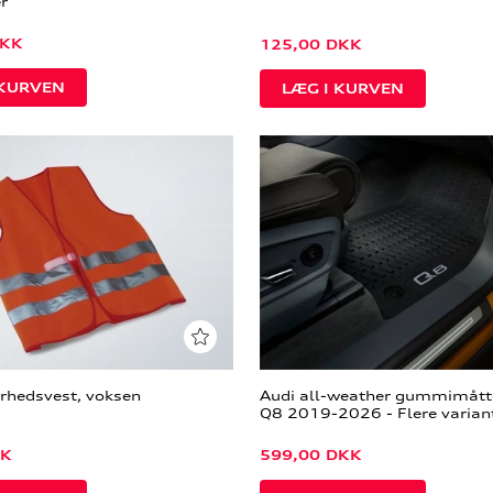
r
KK
125,00
DKK
erhedsvest, voksen
Audi all-weather gummimåtter
Q8 2019-2026 - Flere varian
K
599,00
DKK