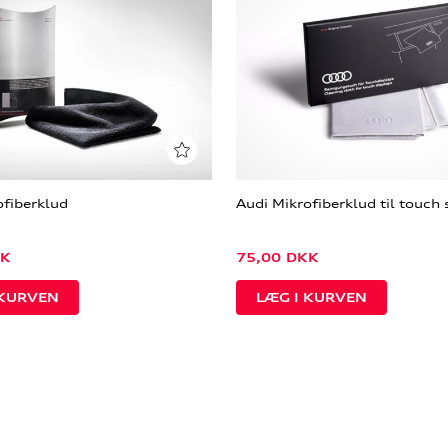
ofiberklud
Audi Mikrofiberklud til touc
K
75,00
DKK