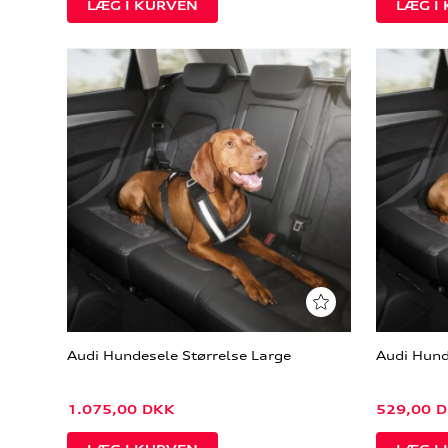
Audi Hundesele Størrelse Large
Audi Hund
1.075,00
DKK
529,00
D