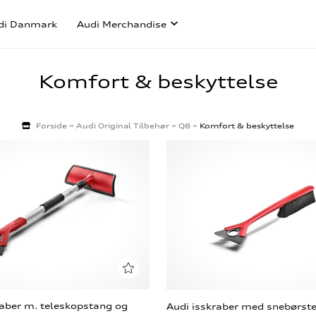
di Danmark
Audi Merchandise
Komfort & beskyttelse
Forside
»
Audi Original Tilbehør
»
Q8
»
Komfort & beskyttelse
raber m. teleskopstang og
Audi isskraber med snebørst