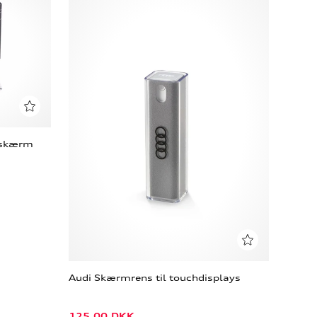
h skærm
Audi Skærmrens til touchdisplays
125,00
DKK