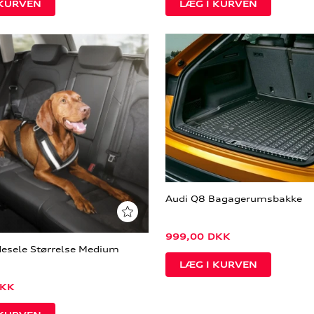
Audi Q8 Bagagerumsbakke
999,00
DKK
esele Størrelse Medium
KK