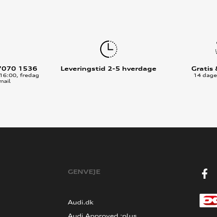
7070 1536
Leveringstid 2-5 hverdage
Gratis
16:00, fredag
14 dages
mail
GENVEJE
Audi.dk
Audi Approved :plus