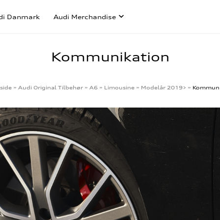
di Danmark
Audi Merchandise
Kommunikation
side
»
Audi Original Tilbehør
»
A6
»
Limousine
»
Modelår 2019>
»
Kommuni