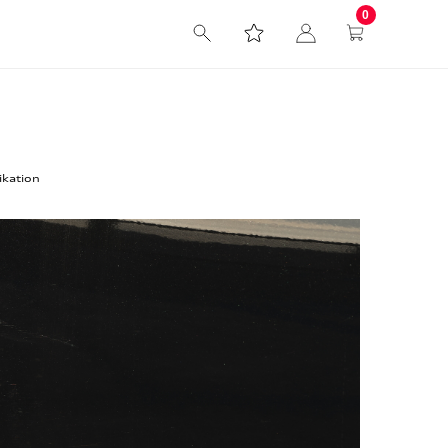
0
kation