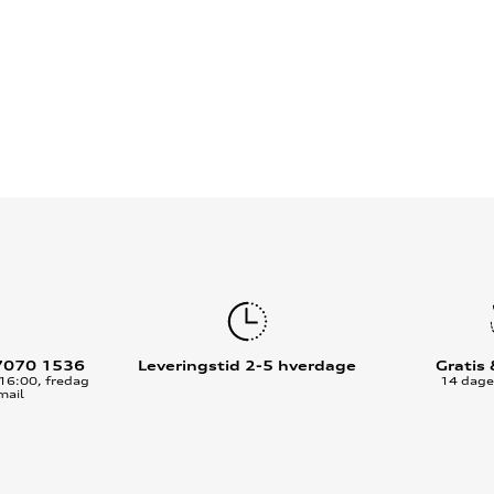
7070 1536
Leveringstid 2-5 hverdage
Gratis
16:00, fredag
14 dages
mail