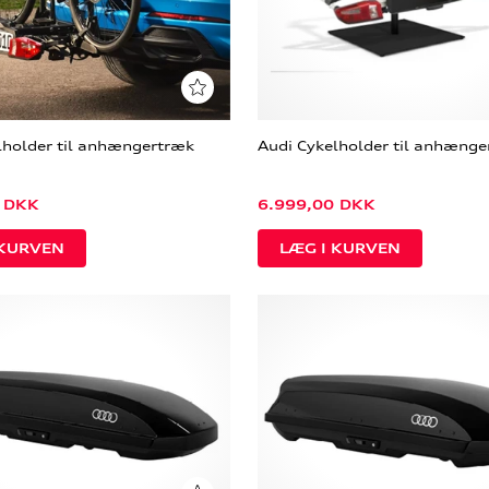
lholder til anhængertræk
Audi Cykelholder til anhæng
DKK
6.999,00
DKK