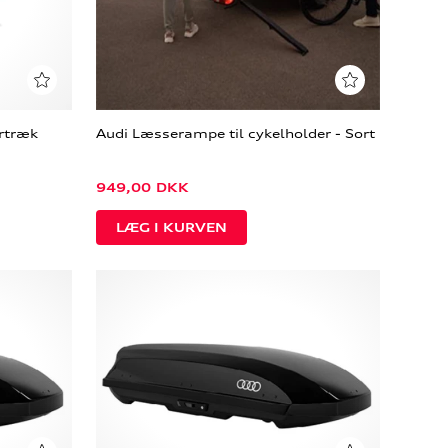
ertræk
Audi Læsserampe til cykelholder - Sort
949,00
DKK