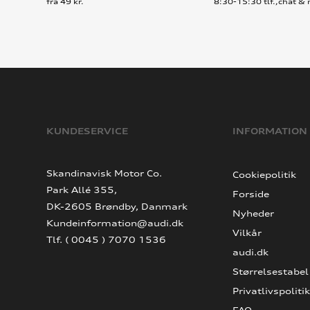
fra 49 kr.
8:30-15:30 tlf.,chat & 
KUNDESERVICE
INFORMATION
Skandinavisk Motor Co.
Cookiepolitik
Park Allé 355,
Forside
DK-2605 Brøndby, Danmark
Nyheder
Kundeinformation@audi.dk
Vilkår
Tlf. ( 0045 ) 7070 1536
audi.dk
Størrelsestabel
Privatlivspolitik