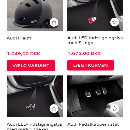
Audi LED-indstigningslys
Audi Hjelm
med S-logo
1.675,00
DKK
1.049,00
DKK
VÆLG VARIANT
Audi LED-indstigningslys
Audi Pedalkapper i stål
med Audi ringe og