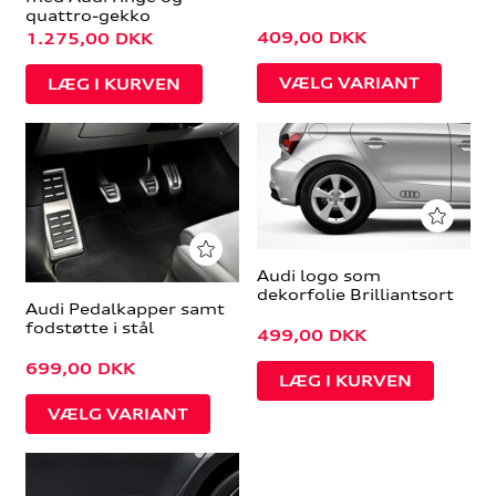
quattro-gekko
409,00
DKK
1.275,00
DKK
VÆLG VARIANT
Audi logo som
dekorfolie Brilliantsort
Audi Pedalkapper samt
fodstøtte i stål
499,00
DKK
699,00
DKK
VÆLG VARIANT