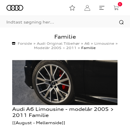
0
Familie
Forside
»
Audi Original Tilbehør
»
A6
»
Limousine
»
Modelår 2005 > 2011
»
Familie
Audi A6 Limousine - modelår 2005 >
2011 Familie
[[August - Mellemside]]