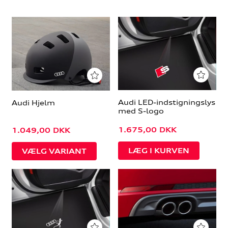
Audi LED-indstigningslys
Audi Hjelm
med S-logo
1.675,00
DKK
1.049,00
DKK
VÆLG VARIANT