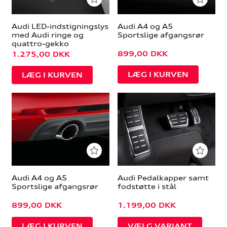
Audi LED-indstigningslys
Audi A4 og A5
med Audi ringe og
Sportslige afgangsrør
quattro-gekko
899,00
DKK
1.275,00
DKK
Audi A4 og A5
Audi Pedalkapper samt
Sportslige afgangsrør
fodstøtte i stål
899,00
DKK
1.199,00
DKK
VÆLG VARIANT