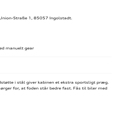
-Union-Straße 1, 85057 Ingolstadt.
 med manuelt gear
tøtte i stål giver kabinen et ekstra sportsligt præg.
er for, at foden står bedre fast. Fås til biler med
)