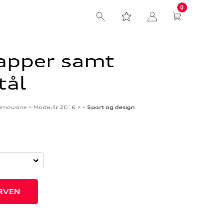
0
apper samt
tål
imousine
»
Modelår 2016 >
»
Sport og design