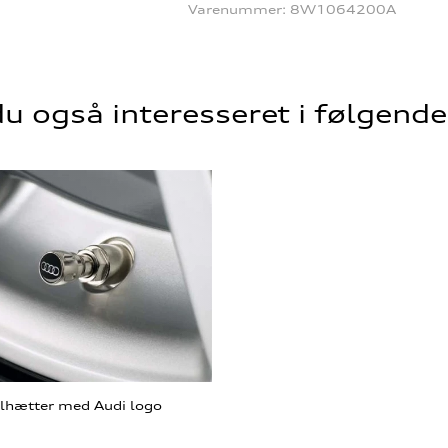
Varenummer:
8W1064200A
u også interesseret i følgend
ilhætter med Audi logo