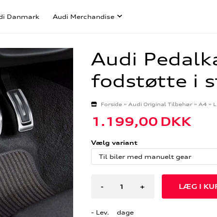
di Danmark
Audi Merchandise
Audi Pedalk
fodstøtte i s
Forside
»
Audi Original Tilbehør
»
A4
»
L
1.199,00
DKK
Vælg variant
-
+
- Lev. dage