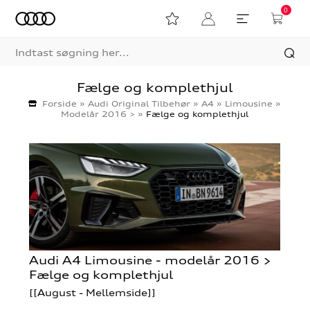
0
Fælge og komplethjul
Forside
»
Audi Original Tilbehør
»
A4
»
Limousine
»
Modelår 2016 >
»
Fælge og komplethjul
Audi A4 Limousine - modelår 2016 >
Fælge og komplethjul
[[August - Mellemside]]