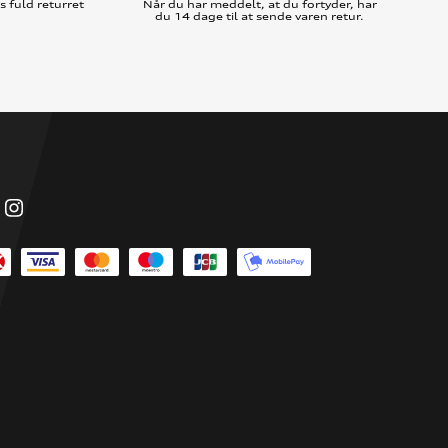
 fuld returret
Når du har meddelt, at du fortyder, har
du 14 dage til at sende varen retur.