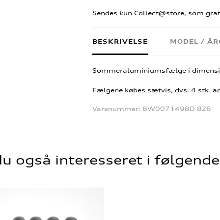
Sendes kun Collect@store, som grati
BESKRIVELSE
MODEL / Å
Sommeraluminiumsfælge i dimensio
Fælgene købes sætvis, dvs. 4 stk. a
Varenummer:
8W0071498D 8Z8
u også interesseret i følgend