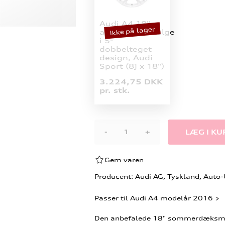
Audi A4 18"
Ikke på lager
aluminiumsfælge
i 5-
dobbelteget
design, Audi
Sport (8J x 18")
3.224,75 DKK
pr. stk.
-
+
Gem varen
Producent: Audi AG, Tyskland, Auto
Passer til Audi A4 modelår 2016 >
Den anbefalede 18" sommerdæksmon