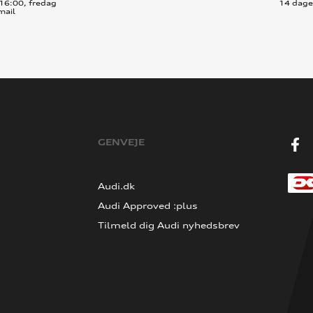
16:00, fredag
14 dages
mail
GENVEJE
Audi.dk
Audi Approved :plus
Tilmeld dig Audi nyhedsbrev