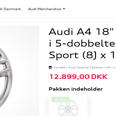
di Danmark
Audi Merchandise
Audi A4 18"
i 5-dobbelte
Sport (8J x 
Forside
»
Audi Original Tilbehør
»
A4
»
L
12.899,00
DKK
Pakken indeholder
4 stk.