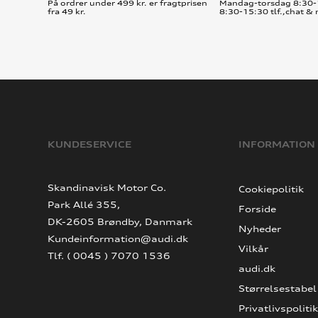
På ordrer under 499 kr. er fragtprisen
Mandag-torsdag 8:30-
fra 49 kr.
8:30-15:30 tlf.,chat & 
KUNDESERVICE
INFORMATION
Skandinavisk Motor Co.
Cookiepolitik
Park Allé 355,
Forside
DK-2605 Brøndby, Danmark
Nyheder
Kundeinformation@audi.dk
Vilkår
Tlf. ( 0045 ) 7070 1536
audi.dk
Størrelsestabel
Privatlivspolitik