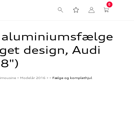
0
 aluminiumsfælge
get design, Audi
18")
imousine
»
Modelår 2016 >
»
Fælge og komplethjul