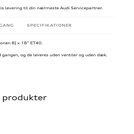
s levering til din nærmeste Audi Servicepartner.
RGANG
SPECIFIKATIONER
nen 8J x 18” ET40.
d gangen, og de leveres uden ventiler og uden dæk.
e produkter