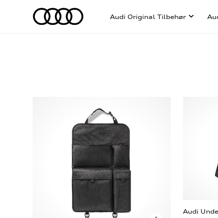
Audi Original Tilbehør
Au
Audi Under