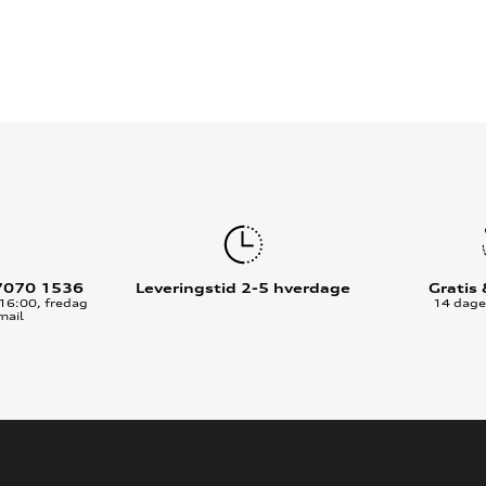
7070 1536
Leveringstid 2-5 hverdage
Gratis
16:00, fredag
14 dages
mail