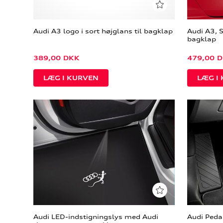
Audi A3 logo i sort højglans til bagklap
Audi A3, S
bagklap
389,00
DKK
479,00
D
Audi LED-indstigningslys med Audi
Audi Pedal