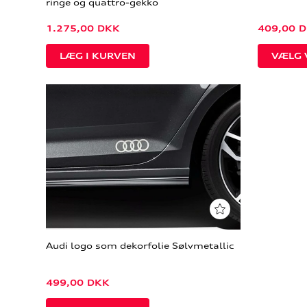
ringe og quattro-gekko
1.275,00
DKK
409,00
D
VÆLG 
Audi logo som dekorfolie Sølvmetallic
499,00
DKK