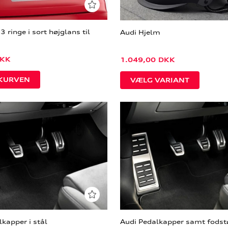
3 ringe i sort højglans til
Audi Hjelm
KK
1.049,00
DKK
VÆLG VARIANT
kapper i stål
Audi Pedalkapper samt fodstø