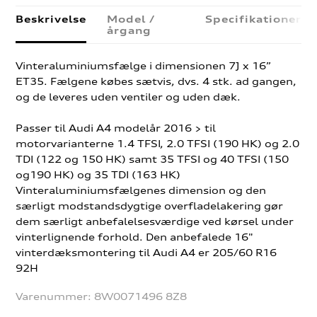
Beskrivelse
Model /
Specifikationer
årgang
Vinteraluminiumsfælge i dimensionen 7J x 16”
ET35. Fælgene købes sætvis, dvs. 4 stk. ad gangen,
og de leveres uden ventiler og uden dæk.
Passer til Audi A4 modelår 2016 > til
motorvarianterne 1.4 TFSI, 2.0 TFSI (190 HK) og 2.0
TDI (122 og 150 HK) samt 35 TFSI og 40 TFSI (150
og190 HK) og 35 TDI (163 HK)
Vinteraluminiumsfælgenes dimension og den
særligt modstandsdygtige overfladelakering gør
dem særligt anbefalelsesværdige ved kørsel under
vinterlignende forhold. Den anbefalede 16"
vinterdæksmontering til Audi A4 er 205/60 R16
92H
Varenummer:
8W0071496 8Z8