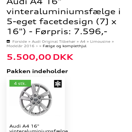
Audi A4 16"
vinteraluminiumsfælge i
5-eget facetdesign (7J x
16") - Førpris: 7.596,-
Forside
»
Audi Original Tilbehør
»
A4
»
Limousine
»
Modelår 2016 >
»
Fælge og komplethjul
5.500,00
DKK
Pakken indeholder
4 stk.
Audi A4 16"
vinteraluminiumsfælge