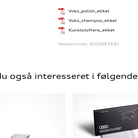
Voks_polish_etiket
Voks_shampoo_etiket
Kunststofrens_etiket
Varenummer:
4L0096353C
u også interesseret i følgend