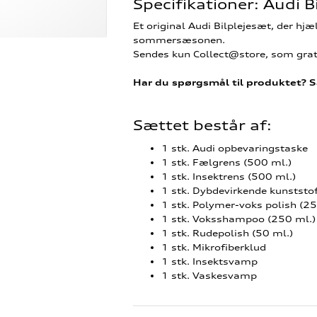
Specifikationer: Audi 
Et original Audi Bilplejesæt, der hjæ
sommersæsonen.
Sendes kun Collect@store, som grati
Har du spørgsmål til produktet? S
Sættet består af:
1 stk. Audi opbevaringstaske
1 stk. Fælgrens (500 ml.)
1 stk. Insektrens (500 ml.)
1 stk. Dybdevirkende kunststo
1 stk. Polymer-voks polish (2
1 stk. Voksshampoo (250 ml.
1 stk. Rudepolish (50 ml.)
1 stk. Mikrofiberklud
1 stk. Insektsvamp
1 stk. Vaskesvamp