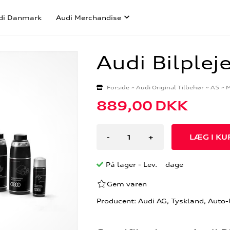
di Danmark
Audi Merchandise
Audi Bilple
Forside
»
Audi Original Tilbehør
»
A5
»
M
889,00
DKK
-
+
På lager
- Lev. dage
Gem varen
Producent: Audi AG, Tyskland, Auto