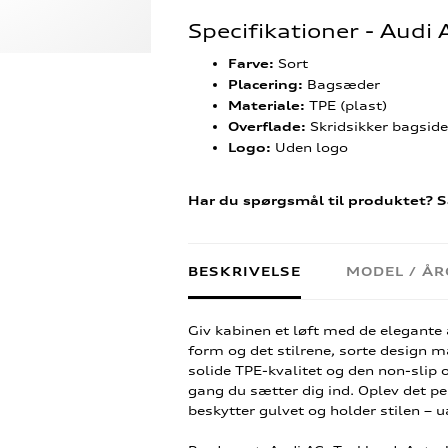
Specifikationer - Aud
Sort
Farve:
Bagsæder
Placering:
TPE (plast)
Materiale:
Skridsikker bagsid
Overflade:
Uden logo
Logo:
Har du spørgsmål til produktet? S
BESKRIVELSE
MODEL / Å
Giv kabinen et løft med de elegante
form og det stilrene, sorte design 
solide TPE-kvalitet og den non-slip o
gang du sætter dig ind. Oplev det pe
beskytter gulvet og holder stilen – 