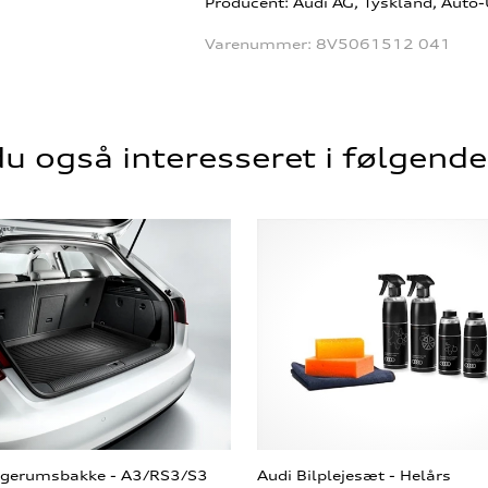
Producent: Audi AG, Tyskland, Auto
Varenummer:
8V5061512 041
u også interesseret i følgend
agerumsbakke - A3/RS3/S3
Audi Bilplejesæt - Helårs