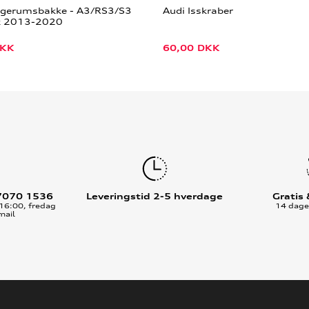
agerumsbakke - A3/RS3/S3
Audi Isskraber
k 2013-2020
KK
60,00
DKK
7070 1536
Leveringstid 2-5 hverdage
Gratis
16:00, fredag
14 dages
mail