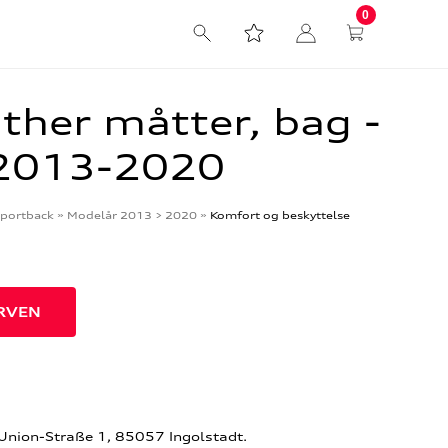
0
ther måtter, bag -
2013-2020
portback
»
Modelår 2013 > 2020
»
Komfort og beskyttelse
-Union-Straße 1, 85057 Ingolstadt.