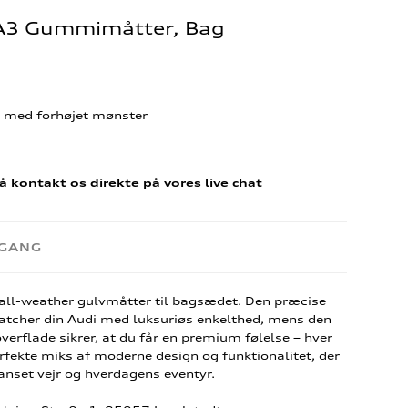
i A3 Gummimåtter, Bag
e med forhøjet mønster
å kontakt os direkte på vores live chat
RGANG
 all-weather gulvmåtter til bagsædet. Den præcise
matcher din Audi med luksuriøs enkelthed, mens den
verflade sikrer, at du får en premium følelse – hver
rfekte miks af moderne design og funktionalitet, der
uanset vejr og hverdagens eventyr.