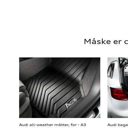
Måske er d
Audi all-weather måtter, for - A3
Audi bag