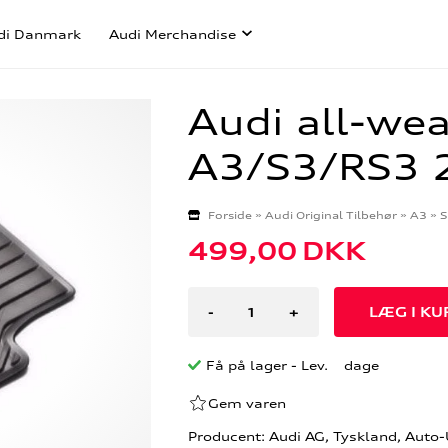
di Danmark
Audi Merchandise
Audi all-wea
A3/S3/RS3 
Forside
»
Audi Original Tilbehør
»
A3
»
S
499,00
DKK
-
+
Få på lager
- Lev. dage
Gem varen
Producent: Audi AG, Tyskland, Auto