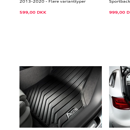
2013-2020 - Flere varianttyper
Sportbac
599,00
DKK
999,00
D