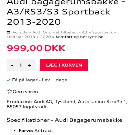
Audi bagagerumsbakke -
A3/RS3/S3 Sportback
2013-2020
Forside
»
Audi Original Tilbehør
»
A3
»
Sportback
»
Modelår 2013 > 2020
»
Komfort og beskyttelse
999,00
DKK
-
+
Få på lager
- Lev. dage
Gem varen
Producent: Audi AG, Tyskland, Auto-Union-Straße 1,
85057 Ingolstadt.
Specifikationer - Audi Bagagerumsbakke
Antracit
Farve: