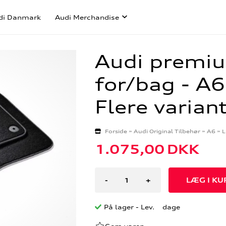
di Danmark
Audi Merchandise
Audi premiu
for/bag - A
Flere varian
Forside
»
Audi Original Tilbehør
»
A6
»
L
1.075,00
DKK
-
+
På lager
- Lev. dage