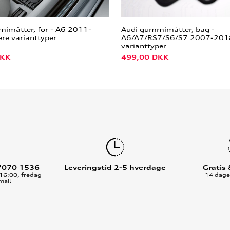
imåtter, for - A6 2011-
Audi gummimåtter, bag -
ere varianttyper
A6/A7/RS7/S6/S7 2007-2018
varianttyper
KK
499,00
DKK
7070 1536
Leveringstid 2-5 hverdage
Gratis
16:00, fredag
14 dages
mail