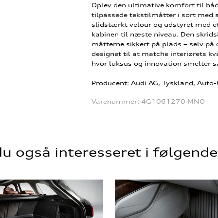
Oplev den ultimative komfort til bå
tilpassede tekstilmåtter i sort med s
slidstærkt velour og udstyret med et
kabinen til næste niveau. Den skrid
måtterne sikkert på plads – selv på d
designet til at matche interiørets 
hvor luksus og innovation smelter s
Producent: Audi AG, Tyskland, Auto
Varenummer:
4G1061270 MNO
u også interesseret i følgend