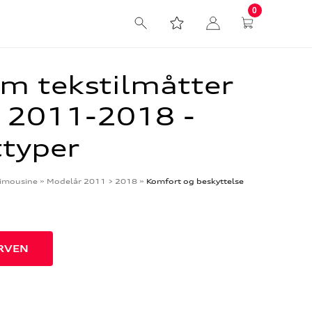
0
m tekstilmåtter
6 2011-2018 -
ttyper
imousine
»
Modelår 2011 > 2018
»
Komfort og beskyttelse