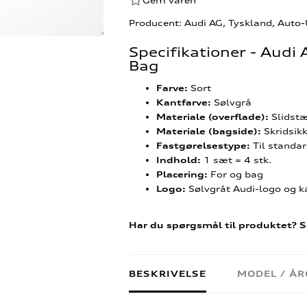
Gem varen
Producent: Audi AG, Tyskland, Auto
Specifikationer - Audi
Bag
Sort
Farve:
Sølvgrå
Kantfarve:
Slidstæ
Materiale (overflade):
Skridsikk
Materiale (bagside):
Til standa
Fastgørelsestype:
1 sæt = 4 stk.
Indhold:
For og bag
Placering:
Sølvgråt Audi-logo og 
Logo:
Har du spørgsmål til produktet? S
BESKRIVELSE
MODEL / Å