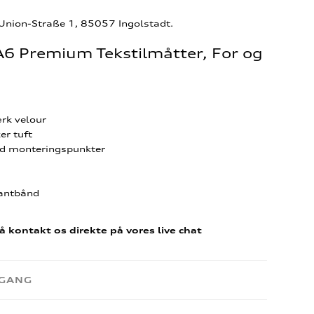
-Union-Straße 1, 85057 Ingolstadt.
 A6 Premium Tekstilmåtter, For og
rk velour
er tuft
rd monteringspunkter
kantbånd
å kontakt os direkte på vores live chat
RGANG