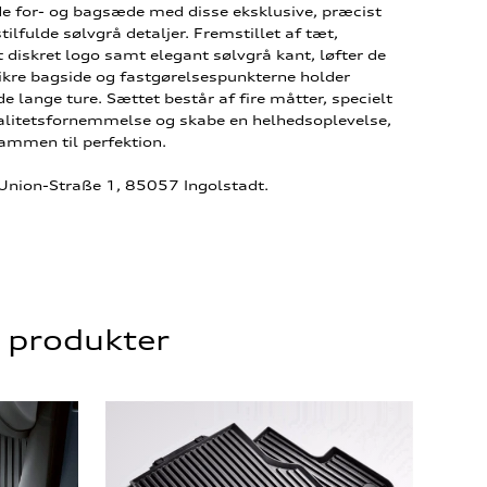
de for- og bagsæde med disse eksklusive, præcist
tilfulde sølvgrå detaljer. Fremstillet af tæt,
 diskret logo samt elegant sølvgrå kant, løfter de
sikre bagside og fastgørelsespunkterne holder
e lange ture. Sættet består af fire måtter, specielt
kvalitetsfornemmelse og skabe en helhedsoplevelse,
ammen til perfektion.
-Union-Straße 1, 85057 Ingolstadt.
e produkter