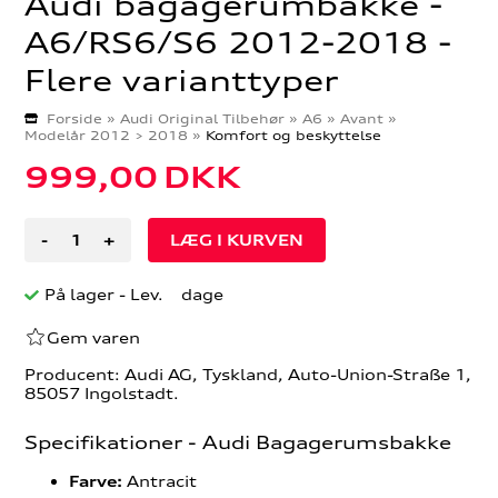
Audi bagagerumbakke -
A6/RS6/S6 2012-2018 -
Flere varianttyper
Forside
»
Audi Original Tilbehør
»
A6
»
Avant
»
Modelår 2012 > 2018
»
Komfort og beskyttelse
999,00
DKK
-
+
På lager
- Lev. dage
Gem varen
Producent: Audi AG, Tyskland, Auto-Union-Straße 1,
85057 Ingolstadt.
Specifikationer - Audi Bagagerumsbakke
Antracit
Farve: