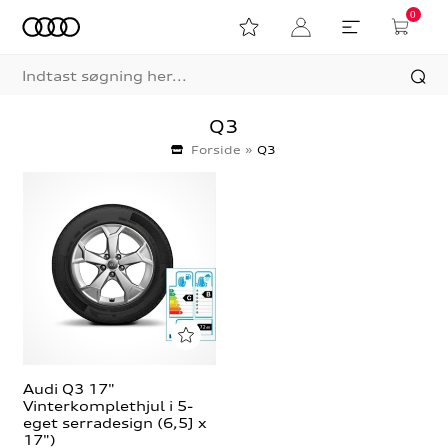
0
Q3
Forside
»
Q3
Audi Q3 17"
Vinterkomplethjul i 5-
eget serradesign (6,5J x
17")