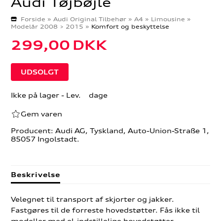
Audi Tøjbøjle
Forside
»
Audi Original Tilbehør
»
A4
»
Limousine
»
Modelår 2008 > 2015
»
Komfort og beskyttelse
299,00
DKK
Ikke på lager
- Lev. dage
Gem varen
Producent: Audi AG, Tyskland, Auto-Union-Straße 1,
85057 Ingolstadt.
Beskrivelse
Velegnet til transport af skjorter og jakker.
Fastgøres til de forreste hovedstøtter. Fås ikke til
modeller med el-indstillelige hovedstøtter.