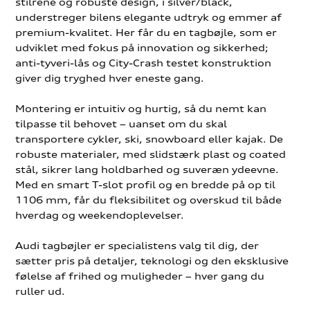
stilrene og robuste design, i silver/black,
understreger bilens elegante udtryk og emmer af
premium-kvalitet. Her får du en tagbøjle, som er
udviklet med fokus på innovation og sikkerhed;
anti-tyveri-lås og City-Crash testet konstruktion
giver dig tryghed hver eneste gang.
Montering er intuitiv og hurtig, så du nemt kan
tilpasse til behovet – uanset om du skal
transportere cykler, ski, snowboard eller kajak. De
robuste materialer, med slidstærk plast og coated
stål, sikrer lang holdbarhed og suveræn ydeevne.
Med en smart T-slot profil og en bredde på op til
1106 mm, får du fleksibilitet og overskud til både
hverdag og weekendoplevelser.
Audi tagbøjler er specialistens valg til dig, der
sætter pris på detaljer, teknologi og den eksklusive
følelse af frihed og muligheder – hver gang du
ruller ud.