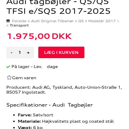
Audi tagbøjler - Q5/Q5
TFSI e/SQ5 2017-2025
Forside
»
Audi Original Tilbehør
»
Q5
»
Modelår 2017 >
»
Transport
1.975,00
DKK
-
+
På lager
- Lev. dage
Gem varen
Producent: Audi AG, Tyskland, Auto-Union-Straße 1,
85057 Ingolstadt.
Specifikationer - Audi Tagbøjler
Sølv/sort
Farve:
Højkvalitets plast og coated stål
Materiale:
6 kg
Vægt: