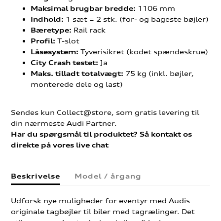
1106 mm
Maksimal brugbar bredde:
1 sæt = 2 stk. (for- og bageste bøjler)
Indhold:
Rail rack
Bæretype:
T-slot
Profil:
Tyverisikret (kodet spændeskrue)
Låsesystem:
Ja
City Crash testet:
75 kg (inkl. bøjler,
Maks. tilladt totalvægt:
monterede dele og last)
Sendes kun Collect@store, som gratis levering til
din nærmeste Audi Partner.
Har du spørgsmål til produktet? Så kontakt os
direkte på vores live chat
Beskrivelse
Model / årgang
Udforsk nye muligheder for eventyr med Audis
originale tagbøjler til biler med tagrælinger. Det