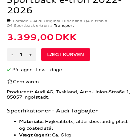
2026
Forside
»
Audi Original Tilbehør
»
Q4 e-tron
»
Q4 Sportback e-tron
»
Transport
3.399,00
DKK
-
+
På lager
- Lev. dage
Gem varen
Producent: Audi AG, Tyskland, Auto-Union-Straße 1,
85057 Ingolstadt.
Specifikationer - Audi Tagbøjler
Højkvalitets, aldersbestandig plast
Materiale:
og coated stål
Ca. 6 kg
Vægt (egen):