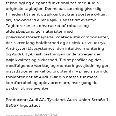
teknologi og elegant funktionalitet med Audis
originale tagbøjler. Denne basisløsning giver dig
friheden til nemt og sikkert at transportere cykler,
ski, snowboard eller kajak, uanset dit eventyr.
Tagbæreren er konstrueret af robuste og
aldersbestandige materialer med
præcisionsforarbejdede, coatede stålkomponenter,
der sikrer lang holdbarhed og et eksklusivt udtryk.
Anti-tyveri låsesystemet, den intuitive montering
og Audi City-Crash testningen understreger den
høje kvalitet og sikkerhed. T-slot profiler og det
medfølgende værktøj og monteringsvejledning gør
installationen enkel og problemfri – præcis som du
forventer det af Audi. Gør din næste tur mere
komfortabel og oplev premium, hver gang du
pakker til nye eventyr.
Producent: Audi AG, Tyskland, Auto-Union-Straße 1,
85057 Ingolstadt.
Varenummer:
89E071126