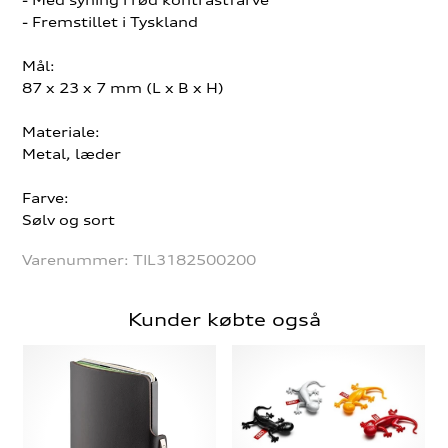
- Fremstillet i Tyskland
Mål:
87 x 23 x 7 mm (L x B x H)
Materiale:
Metal, læder
Farve:
Sølv og sort
Varenummer:
TIL3182500200
Kunder købte også