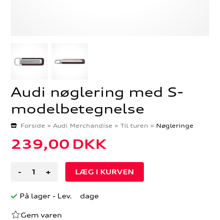
Audi nøglering med S-
modelbetegnelse
Forside
»
Audi Merchandise
»
Til turen
»
Nøgleringe
239,00
DKK
-
+
På lager
- Lev. dage
Gem varen