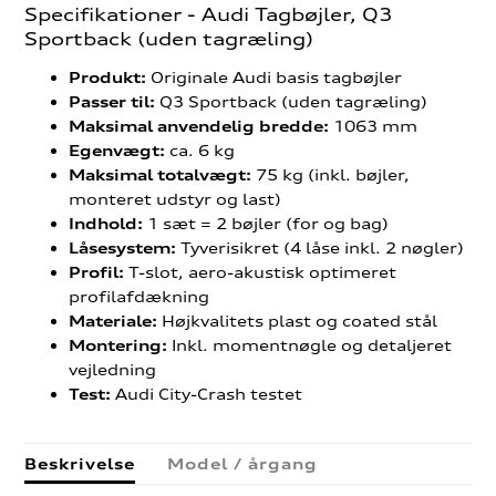
Specifikationer - Audi Tagbøjler, Q3
Sportback (uden tagræling)
Originale Audi basis tagbøjler
Produkt:
Q3 Sportback (uden tagræling)
Passer til:
1063 mm
Maksimal anvendelig bredde:
ca. 6 kg
Egenvægt:
75 kg (inkl. bøjler,
Maksimal totalvægt:
monteret udstyr og last)
1 sæt = 2 bøjler (for og bag)
Indhold:
Tyverisikret (4 låse inkl. 2 nøgler)
Låsesystem:
T-slot, aero-akustisk optimeret
Profil:
profilafdækning
Højkvalitets plast og coated stål
Materiale:
Inkl. momentnøgle og detaljeret
Montering:
vejledning
Audi City-Crash testet
Test:
Beskrivelse
Model / årgang