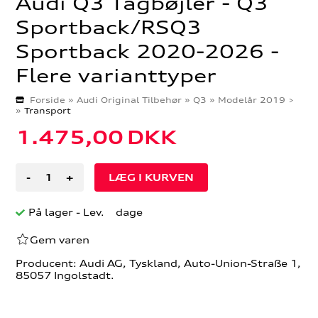
Audi Q3 Tagbøjler - Q3
Sportback/RSQ3
Sportback 2020-2026 -
Flere varianttyper
Forside
»
Audi Original Tilbehør
»
Q3
»
Modelår 2019 >
»
Transport
1.475,00
DKK
-
+
På lager
- Lev. dage
Gem varen
Producent: Audi AG, Tyskland, Auto-Union-Straße 1,
85057 Ingolstadt.