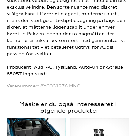
slidstærkt velour, og designet til at matche din bils
eksklusive indre. Den sorte nuance med diskret
stålgrå kant tilfører et elegant, moderne touch,
mens den særlige anti-slip-belægning på bagsiden
sikrer, at måtterne ligger stabilt under enhver
køretur. Pakken indeholder to bagmåtter, der
kombinerer luksuriøs komfort med gennemtænkt
funktionalitet – et detaljeret udtryk for Audis
passion for kvalitet.
Producent: Audi AG, Tyskland, Auto-Union-Straße 1,
85057 Ingolstadt.
Varenummer:
8Y0061276 MNO
Måske er du også interesseret i
følgende produkter