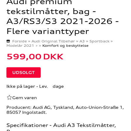
Audi premium
tekstilmåtter, bag -
A3/RS3/S3 2021-2026 -
Flere varianttyper
Forside
»
Audi Original Tilbehør
»
A3
»
Sportback
»
Modelår 2021 >
»
Komfort og beskyttelse
599,00
DKK
Ikke på lager
- Lev. dage
Gem varen
Producent: Audi AG, Tyskland, Auto-Union-Straße 1,
85057 Ingolstadt.
Specifikationer - Audi A3 Tekstilmåtter,