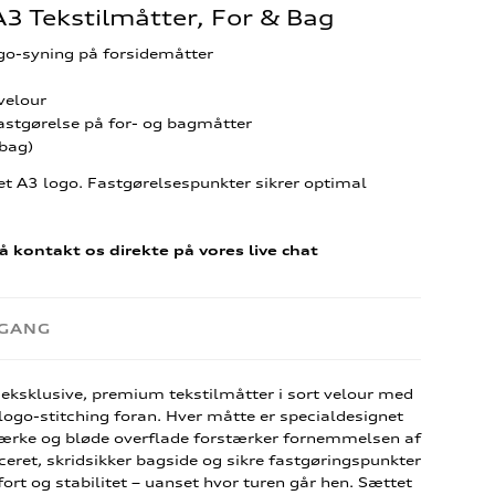
A3 Tekstilmåtter, For & Bag
go-syning på forsidemåtter
velour
astgørelse på for- og bagmåtter
 bag)
 A3 logo. Fastgørelsespunkter sikrer optimal
å kontakt os direkte på vores live chat
RGANG
 eksklusive, premium tekstilmåtter i sort velour med
 logo-stitching foran. Hver måtte er specialdesignet
stærke og bløde overflade forstærker fornemmelsen af
eret, skridsikker bagside og sikre fastgøringspunkter
rt og stabilitet – uanset hvor turen går hen. Sættet