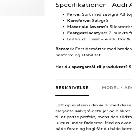
Specifikationer - Audi 
Sort med sølvgrå A3 lo
Farve:
Sølvgrå
Kantfarve:
Slidstærk 
Materiale (øverst):
2-punkts f
Fastgørelsestype:
1 sæt = 4 stk. (for &
Indhold:
Forsidemåtter med broderet
Bemærk
pasform og stabilitet.
Har du spørgsmål til produktet? S
BESKRIVELSE
MODEL / Å
Løft oplevelsen i din Audi med disse
elegante sølvgrå detaljer og diskret
til at passe perfekt, mens den slid
luksus under fødderne. Med en avanc
både foran og bagi får du både komfo