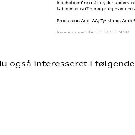
indeholder fire måtter, der understre
kabinen et raffineret præg hver enes
Producent: Audi AG, Tyskland, Auto
Varenummer:
8V1061270E MNO
u også interesseret i følgend