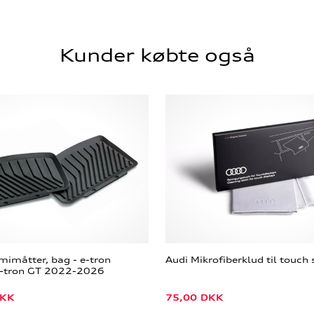
Kunder købte også
imåtter, bag - e-tron
Audi Mikrofiberklud til touc
e-tron GT 2022-2026
KK
75,00
DKK