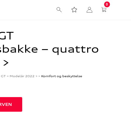
0
 GT
bakke – quattro
 >
n GT
»
Modelår 2022 >
»
Komfort og beskyttelse