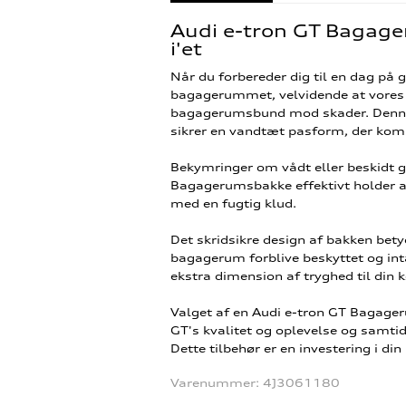
Audi e-tron GT Bagage
i'et
Når du forbereder dig til en dag på g
bagagerummet, velvidende at vores
bagagerumsbund mod skader. Denne b
sikrer en vandtæt pasform, der komp
Bekymringer om vådt eller beskidt go
Bagagerumsbakke effektivt holder al
med en fugtig klud.
Det skridsikre design af bakken bety
bagagerum forblive beskyttet og intak
ekstra dimension af tryghed til din 
Valget af en Audi e-tron GT Bagager
GT's kvalitet og oplevelse og samtidi
Dette tilbehør er en investering i di
Varenummer:
4J3061180