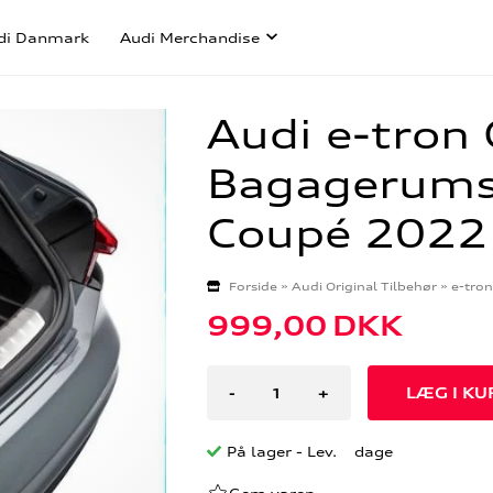
di Danmark
Audi Merchandise
Audi e-tron
Bagagerums
Coupé 2022
Forside
»
Audi Original Tilbehør
»
e-tro
999,00
DKK
-
+
På lager
- Lev. dage