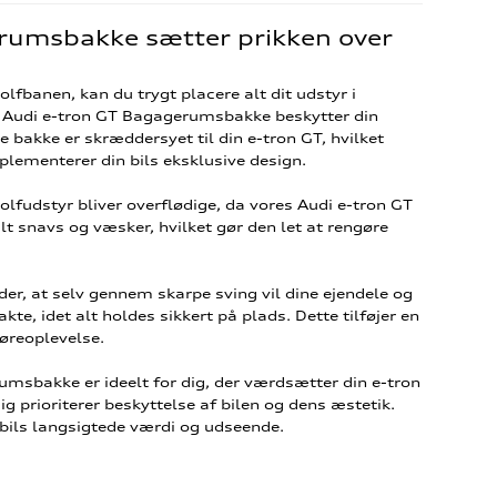
rumsbakke sætter prikken over
olfbanen, kan du trygt placere alt dit udstyr i
 Audi e-tron GT Bagagerumsbakke beskytter din
akke er skræddersyet til din e-tron GT, hvilket
lementerer din bils eksklusive design.
lfudstyr bliver overflødige, da vores Audi e-tron GT
t snavs og væsker, hvilket gør den let at rengøre
der, at selv gennem skarpe sving vil dine ejendele og
te, idet alt holdes sikkert på plads. Dette tilføjer en
køreoplevelse.
umsbakke er ideelt for dig, der værdsætter din e-tron
g prioriterer beskyttelse af bilen og dens æstetik.
n bils langsigtede værdi og udseende.