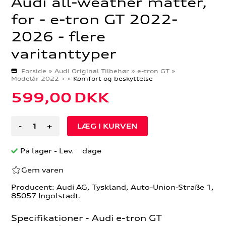
Audi all-weather måtter,
for - e-tron GT 2022-
2026 - flere
varitanttyper
Forside
»
Audi Original Tilbehør
»
e-tron GT
»
Modelår 2022 >
»
Komfort og beskyttelse
599,00
DKK
-
+
På lager
- Lev. dage
Gem varen
Producent: Audi AG, Tyskland, Auto-Union-Straße 1,
85057 Ingolstadt.
Specifikationer - Audi e-tron GT