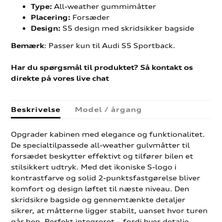
All-weather gummimåtter
Type:
Forsæder
Placering:
S5 design med skridsikker bagside
Design:
: Passer kun til Audi S5 Sportback.
Bemærk
Har du spørgsmål til produktet? Så kontakt os
direkte på vores live chat
Beskrivelse
Model / årgang
Opgrader kabinen med elegance og funktionalitet.
De specialtilpassede all-weather gulvmåtter til
forsædet beskytter effektivt og tilfører bilen et
stilsikkert udtryk. Med det ikoniske S-logo i
kontrastfarve og solid 2-punktsfastgørelse bliver
komfort og design løftet til næste niveau. Den
skridsikre bagside og gennemtænkte detaljer
sikrer, at måtterne ligger stabilt, uanset hvor turen
går hen. Perfekt integreret – fordi hver detalje