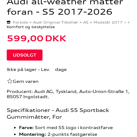
Audi all-weather måtter
foran - S5 2017-2026
Forside
»
Audi Original Tilbehør
»
A5
»
Modelår 2017 >
»
Komfort og beskyttelse
599,00
DKK
Ikke på lager
- Lev. dage
Gem varen
Producent: Audi AG, Tyskland, Auto-Union-Straße 1,
85057 Ingolstadt.
Specifikationer - Audi S5 Sportback
Gummimåtter, For
Sort med S5 logo i kontrastfarve
Farve:
2-punkts fastgørelse
Montering: