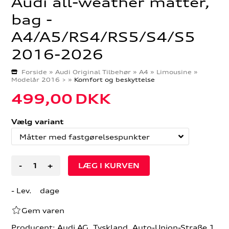
Audi all-weather måtter,
bag -
A4/A5/RS4/RS5/S4/S5
2016-2026
Forside
»
Audi Original Tilbehør
»
A4
»
Limousine
»
Modelår 2016 >
»
Komfort og beskyttelse
499,00
DKK
Vælg variant
-
+
- Lev. dage
Gem varen
Producent: Audi AG, Tyskland, Auto-Union-Straße 1,