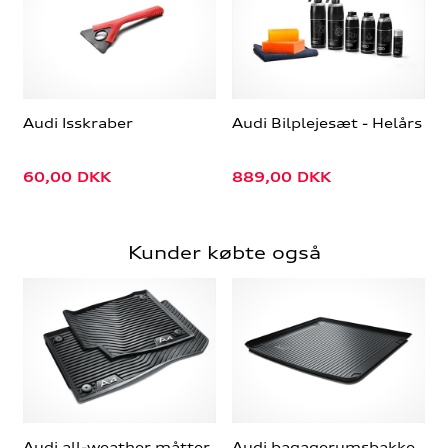
Audi Isskraber
Audi Bilplejesæt - Helårs
60,00
DKK
889,00
DKK
Kunder købte også
Audi all-weather måtter,
Audi bagagerumsbakke