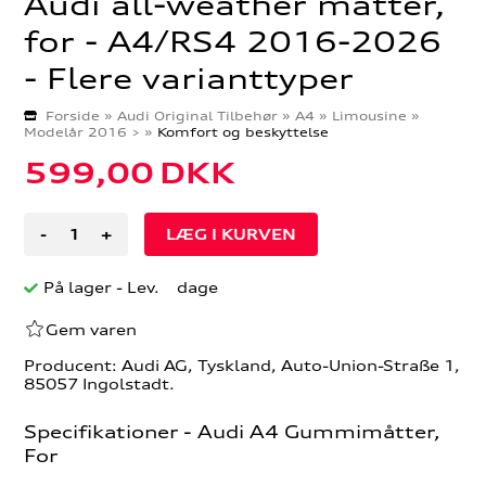
Audi all-weather måtter,
for - A4/RS4 2016-2026
- Flere varianttyper
Forside
»
Audi Original Tilbehør
»
A4
»
Limousine
»
Modelår 2016 >
»
Komfort og beskyttelse
599,00
DKK
-
+
På lager
- Lev. dage
Gem varen
Producent: Audi AG, Tyskland, Auto-Union-Straße 1,
85057 Ingolstadt.
Specifikationer - Audi A4 Gummimåtter,
For