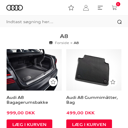
0
A8
Forside
»
A8
Audi A8
Audi A8 Gummimåtter,
Bagagerumsbakke
Bag
999,00
DKK
499,00
DKK