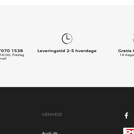
7070 1536
Leveringstid 2-5 hverdage
Gratis
16:00, fredag
14 dages
mail
GENVEJE
Audi.dk