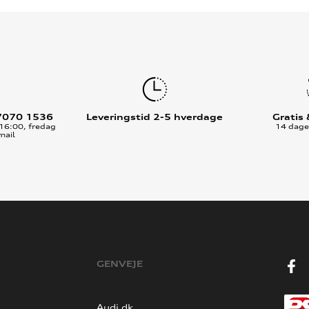
7070 1536
Leveringstid 2-5 hverdage
Gratis
16:00, fredag
14 dages
mail
GENVEJE
Audi.dk